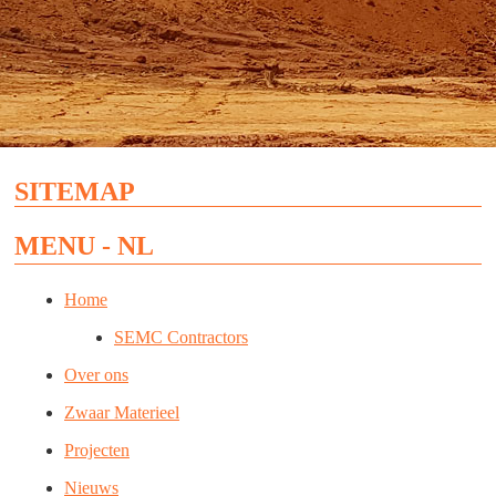
SITEMAP
MENU - NL
Home
SEMC Contractors
Over ons
Zwaar Materieel
Projecten
Nieuws