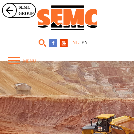
SEMC
GROUP
NL
EN
MENU
Home
Over ons
Zwaar Materieel
Projecten
Nieuws