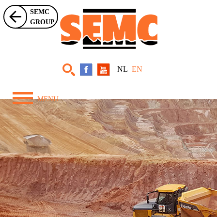
SEMC
GROUP
NL
EN
MENU
Home
About Us
Equipment
Projects
News