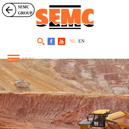
SEMC
GROUP
NL
EN
MENU
Home
Over ons
Zwaar Materieel
Projecten
Nieuws